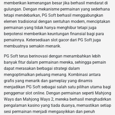
memberikan kemenangan besar jika berhasil mendarat di
gulungan. Dengan mekanisme permainan yang sederhana
tetapi mendebarkan, PG Soft berhasil menggabungkan
elemen tradisional dengan sentuhan modern, menciptakan
permainan yang tidak hanya menghibur tetapi juga
berpotensi memberikan keuntungan finansial bagi para
pemainnya. Ketersediaan slot gacor dari PG Soft juga
membuatnya semakin menarik.
PG Soft terus berinovasi dengan menambahkan lebih
banyak fitur dalam permainan mereka, sehingga pemain
dapat merasakan berbagai strategi dalam
mengoptimalkan peluang menang. Kombinasi antara
grafis yang menarik dan gameplay yang dinamis
menjadikan PG Soft sebagai salah satu pilihan utama bagi
penggemar slot online. Dengan permainan seperti Mahjong
Ways dan Mahjong Ways 2, mereka berhasil menghadirkan
pengalaman kasino yang tiada duanya, memastikan setiap
sesi permainan menjadi mengasyikkan dan penuh