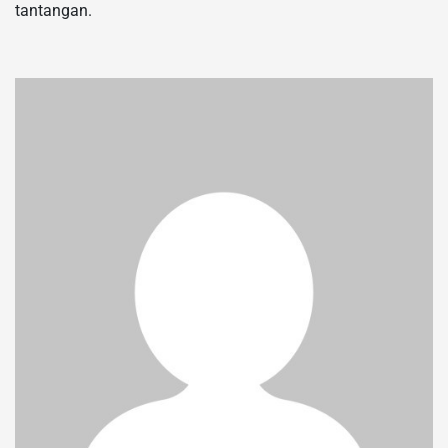
tantangan.