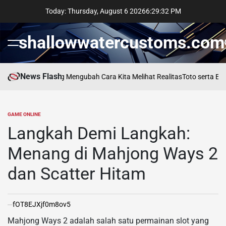
Skip
Today: Thursday, August 6 2026
6
:
29
:
33
PM
to
content
shallowwatercustoms.com
Menu
News Flash
D: Fenomena yang Mengubah Cara Kita Melihat Realitas
Toto serta Evol
GAME ONLINE
POSTED
IN
Langkah Demi Langkah:
Menang di Mahjong Ways 2
dan Scatter Hitam
fOT8EJXjf0m8ov5
Mahjong Ways 2 adalah salah satu permainan slot yang