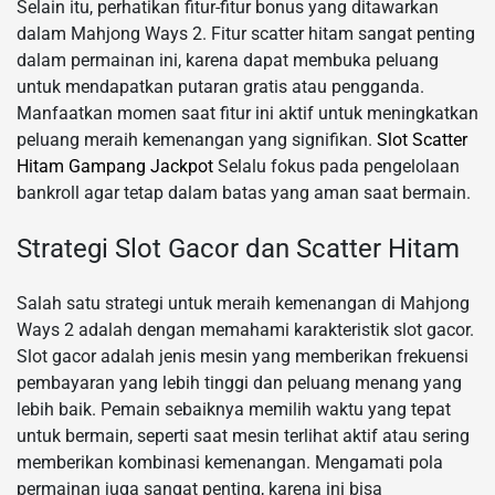
Selain itu, perhatikan fitur-fitur bonus yang ditawarkan
dalam Mahjong Ways 2. Fitur scatter hitam sangat penting
dalam permainan ini, karena dapat membuka peluang
untuk mendapatkan putaran gratis atau pengganda.
Manfaatkan momen saat fitur ini aktif untuk meningkatkan
peluang meraih kemenangan yang signifikan.
Slot Scatter
Hitam Gampang Jackpot
Selalu fokus pada pengelolaan
bankroll agar tetap dalam batas yang aman saat bermain.
Strategi Slot Gacor dan Scatter Hitam
Salah satu strategi untuk meraih kemenangan di Mahjong
Ways 2 adalah dengan memahami karakteristik slot gacor.
Slot gacor adalah jenis mesin yang memberikan frekuensi
pembayaran yang lebih tinggi dan peluang menang yang
lebih baik. Pemain sebaiknya memilih waktu yang tepat
untuk bermain, seperti saat mesin terlihat aktif atau sering
memberikan kombinasi kemenangan. Mengamati pola
permainan juga sangat penting, karena ini bisa