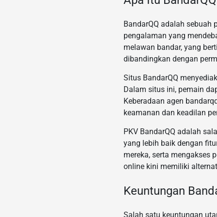
Apa Itu BandarQQ
BandarQQ adalah sebuah pe
pengalaman yang mendeba
melawan bandar, yang bert
dibandingkan dengan perm
Situs BandarQQ menyediak
Dalam situs ini, pemain d
Keberadaan agen bandarqq
keamanan dan keadilan pe
PKV BandarQQ adalah sala
yang lebih baik dengan fi
mereka, serta mengakses 
online kini memiliki alter
Keuntungan Band
Salah satu keuntungan ut