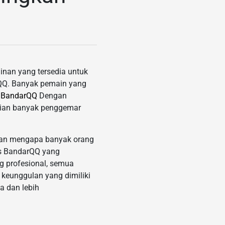
ainan yang tersedia untuk
rQQ. Banyak pemain yang
.
BandarQQ
Dengan
tian banyak penggemar
dan mengapa banyak orang
tus BandarQQ yang
 profesional, semua
ng keunggulan yang dimiliki
a dan lebih