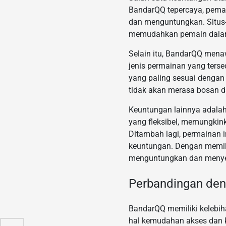
BandarQQ tepercaya, pem
dan menguntungkan. Situs-
memudahkan pemain dalam 
Selain itu, BandarQQ mena
jenis permainan yang ters
yang paling sesuai dengan
tidak akan merasa bosan da
Keuntungan lainnya adalah 
yang fleksibel, memungkin
Ditambah lagi, permainan
keuntungan. Dengan memil
menguntungkan dan meny
Perbandingan den
BandarQQ memiliki kelebih
hal kemudahan akses dan 