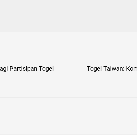
agi Partisipan Togel
Togel Taiwan: Kom