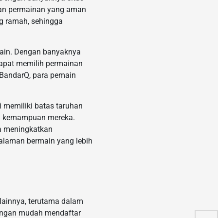
an permainan yang aman
g ramah, sehingga
main. Dengan banyaknya
dapat memilih permainan
 BandarQ, para pemain
i memiliki batas taruhan
uai kemampuan mereka.
sa meningkatkan
alaman bermain yang lebih
lainnya, terutama dalam
dengan mudah mendaftar