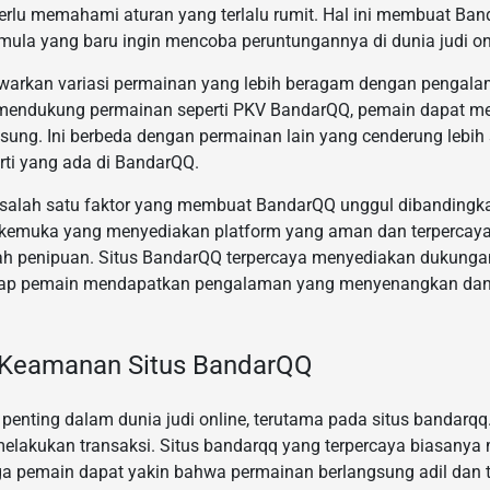
erlu memahami aturan yang terlalu rumit. Hal ini membuat Ban
mula yang baru ingin mencoba peruntungannya di dunia judi on
warkan variasi permainan yang lebih beragam dengan pengalama
 mendukung permainan seperti PKV BandarQQ, pemain dapat m
ung. Ini berbeda dengan permainan lain yang cenderung lebih s
rti yang ada di BandarQQ.
salah satu faktor yang membuat BandarQQ unggul dibandingkan 
kemuka yang menyediakan platform yang aman dan terpercaya,
lah penipuan. Situs BandarQQ terpercaya menyediakan dukung
tiap pemain mendapatkan pengalaman yang menyenangkan dan
 Keamanan Situs BandarQQ
penting dalam dunia judi online, terutama pada situs bandarqq
lakukan transaksi. Situs bandarqq yang terpercaya biasanya m
ngga pemain dapat yakin bahwa permainan berlangsung adil dan