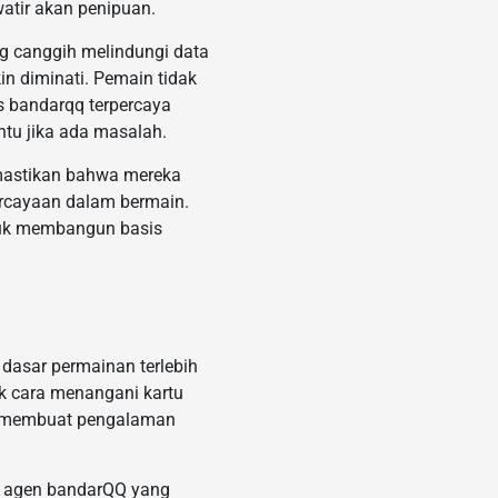
atir akan penipuan.
ng canggih melindungi data
n diminati. Pemain tidak
s bandarqq terpercaya
u jika ada masalah.
emastikan bahwa mereka
ercayaan dalam bermain.
tuk membangun basis
dasar permainan terlebih
 cara menangani kartu
an membuat pengalaman
ng agen bandarQQ yang