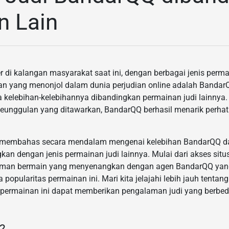
n Lain
r di kalangan masyarakat saat ini, dengan berbagai jenis perm
inan yang menonjol dalam dunia perjudian online adalah Banda
a kelebihan-kelebihannya dibandingkan permainan judi lainnya
eunggulan yang ditawarkan, BandarQQ berhasil menarik perha
akan membahas secara mendalam mengenai kelebihan BandarQQ 
kan dengan jenis permainan judi lainnya. Mulai dari akses si
laman bermain yang menyenangkan dengan agen BandarQQ yang
da popularitas permainan ini. Mari kita jelajahi lebih jauh tenta
ermainan ini dapat memberikan pengalaman judi yang berbed