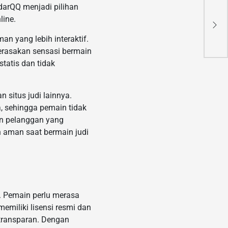
darQQ menjadi pilihan
Tog
line.
Pal
n yang lebih interaktif.
erasakan sensasi bermain
tatis dan tidak
situs judi lainnya.
 sehingga pemain tidak
an pelanggan yang
 aman saat bermain judi
. Pemain perlu merasa
emiliki lisensi resmi dan
 transparan. Dengan