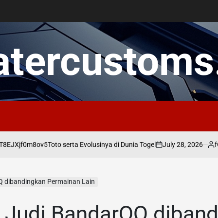
atercustom
Xjf0m8ov5
July 28, 2026
fOT8E
Toto serta Evolusinya di Dunia Togel
on
Posted
by
Q dibandingkan Permainan Lain
n Judi BandarQQ diban