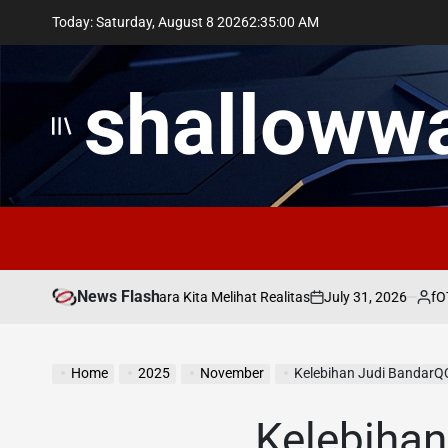
Skip
Today: Saturday, August 8 2026
2
:
35
:
01
AM
to
content
shalloww
Offcanvas
News Flash
July 31, 2026
fOT8EJ
 yang Mengubah Cara Kita Melihat Realitas
on
Posted
by
Home
2025
November
Kelebihan Judi BandarQ
Kelebiha