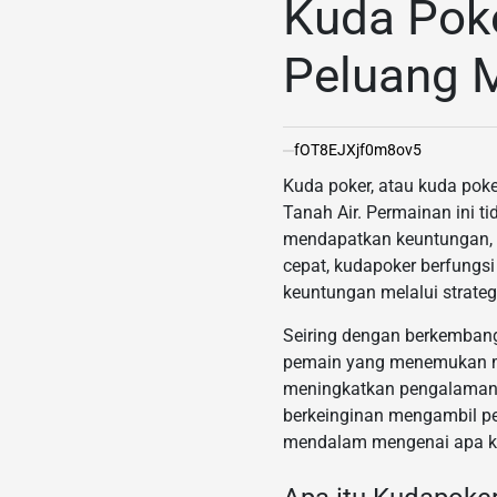
Kuda Poke
Peluang 
fOT8EJXjf0m8ov5
Kuda poker, atau kuda pok
Tanah Air. Permainan ini 
mendapatkan keuntungan, s
cepat, kudapoker berfungs
keuntungan melalui strateg
Seiring dengan berkemban
pemain yang menemukan me
meningkatkan pengalaman b
berkeinginan mengambil pe
mendalam mengenai apa kud