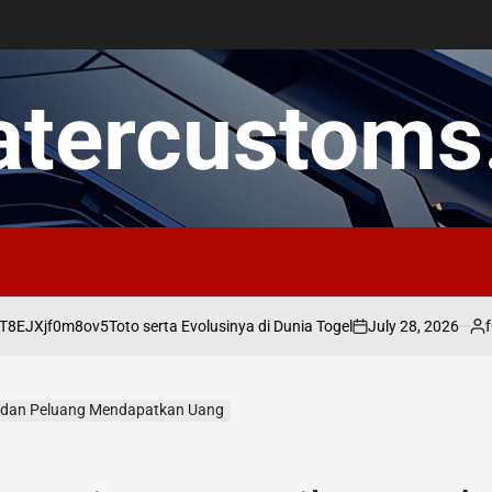
atercustom
jf0m8ov5
July 28, 2026
fOT8E
Toto serta Evolusinya di Dunia Togel
on
Posted
by
n dan Peluang Mendapatkan Uang