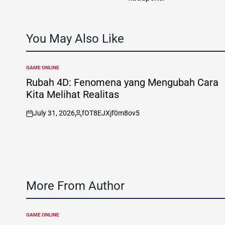
You May Also Like
GAME ONLINE
POSTED
IN
Rubah 4D: Fenomena yang Mengubah Cara
Kita Melihat Realitas
July 31, 2026
fOT8EJXjf0m8ov5
on
Posted
by
More From Author
GAME ONLINE
POSTED