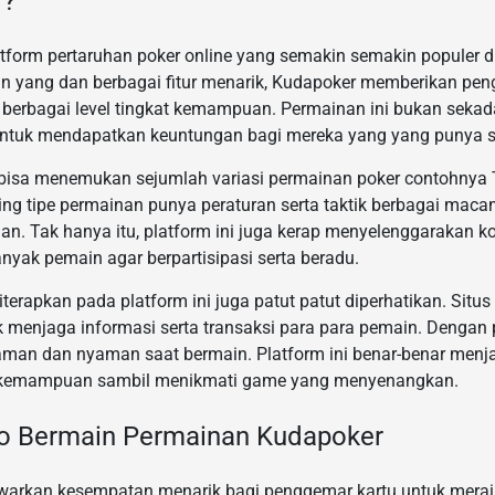
r?
atform pertaruhan poker online yang semakin semakin populer 
an yang dan berbagai fitur menarik, Kudapoker memberikan p
i berbagai level tingkat kemampuan. Permainan ini bukan sekada
ntuk mendapatkan keuntungan bagi mereka yang yang punya str
bisa menemukan sejumlah variasi permainan poker contohnya 
ng tipe permainan punya peraturan serta taktik berbagai ma
an. Tak hanya itu, platform ini juga kerap menyelenggarakan 
anyak pemain agar berpartisipasi serta beradu.
terapkan pada platform ini juga patut patut diperhatikan. Situ
uk menjaga informasi serta transaksi para para pemain. Dengan p
man dan nyaman saat bermain. Platform ini benar-benar menj
a kemampuan sambil menikmati game yang menyenangkan.
ko Bermain Permainan Kudapoker
rkan kesempatan menarik bagi penggemar kartu untuk meraih