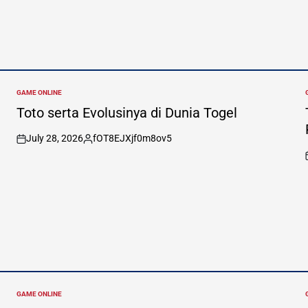
GAME ONLINE
POSTED
IN
I
Toto serta Evolusinya di Dunia Togel
July 28, 2026
fOT8EJXjf0m8ov5
on
Posted
by
GAME ONLINE
POSTED