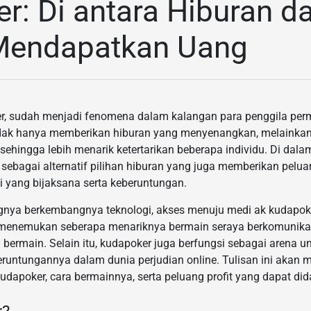
r: Di antara Hiburan d
Mendapatkan Uang
er, sudah menjadi fenomena dalam kalangan para penggila perm
tidak hanya memberikan hiburan yang menyenangkan, melainkan
ehingga lebih menarik ketertarikan beberapa individu. Di dal
i sebagai alternatif pilihan hiburan yang juga memberikan pel
i yang bijaksana serta keberuntungan.
gnya berkembangnya teknologi, akses menuju medi ak kudapok
nemukan seberapa menariknya bermain seraya berkomunikasi
ermain. Selain itu, kudapoker juga berfungsi sebagai arena un
runtungannya dalam dunia perjudian online. Tulisan ini akan
apoker, cara bermainnya, serta peluang profit yang dapat did