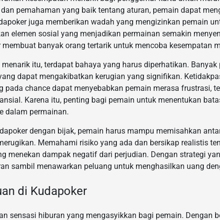
t dan pemahaman yang baik tentang aturan, pemain dapat men
udapoker juga memberikan wadah yang mengizinkan pemain unt
an elemen sosial yang menjadikan permainan semakin menyen
 membuat banyak orang tertarik untuk mencoba kesempatan me
n menarik itu, terdapat bahaya yang harus diperhatikan. Banyak
yang dapat mengakibatkan kerugian yang signifikan. Ketidakpas
 pada chance dapat menyebabkan pemain merasa frustrasi, ter
nansial. Karena itu, penting bagi pemain untuk menentukan batas
ke dalam permainan.
udapoker dengan bijak, pemain harus mampu memisahkan antara
 merugikan. Memahami risiko yang ada dan bersikap realistis 
menekan dampak negatif dari perjudian. Dengan strategi yan
ran sambil menawarkan peluang untuk menghasilkan uang deng
an di Kudapoker
n sensasi hiburan yang mengasyikkan bagi pemain. Dengan 