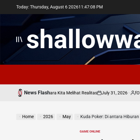
Skip
Today: Thursday, August 6 2026
11
:
47
:
09
PM
to
content
shalloww
Offcanvas
News Flash
July 31, 2026
fOT8EJX
 yang Mengubah Cara Kita Melihat Realitas
on
Posted
by
Home
2026
May
Kuda Poker: Di antara Hibura
GAME ONLINE
POSTED
IN