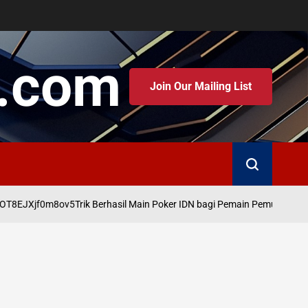
s.com
Join Our Mailing List
Search
JXjf0m8ov5
July 27, 
Trik Berhasil Main Poker IDN bagi Pemain Pemula
on