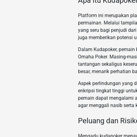
Apa itu Kudapoke
Platform ini merupakan pl
permainan. Melalui tampil
yang seru bagi penjudi dar
juga memberikan potensi u
Dalam Kudapoker, pemain 
Omaha Poker. Masing-masi
tantangan sekaligus keseru
besar, menarik perhatian b
Aspek perlindungan yang di
enkripsi tingkat tinggi unt
pemain dapat mengalami a
agar menggali nasib sert
Peluang dan Risi
Mengadu kudapoker menawa