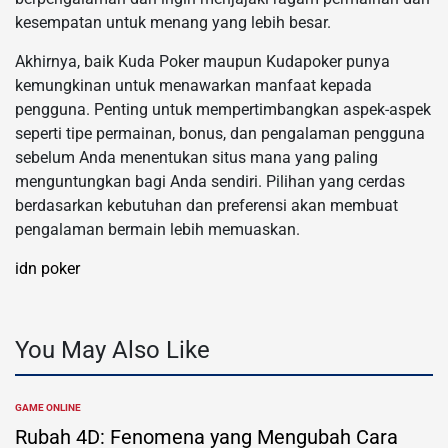
kesempatan untuk menang yang lebih besar.
Akhirnya, baik Kuda Poker maupun Kudapoker punya
kemungkinan untuk menawarkan manfaat kepada
pengguna. Penting untuk mempertimbangkan aspek-aspek
seperti tipe permainan, bonus, dan pengalaman pengguna
sebelum Anda menentukan situs mana yang paling
menguntungkan bagi Anda sendiri. Pilihan yang cerdas
berdasarkan kebutuhan dan preferensi akan membuat
pengalaman bermain lebih memuaskan.
idn poker
You May Also Like
GAME ONLINE
POSTED
IN
Rubah 4D: Fenomena yang Mengubah Cara