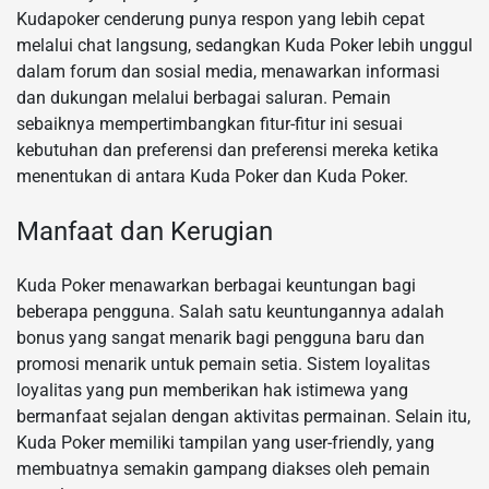
Kudapoker cenderung punya respon yang lebih cepat
melalui chat langsung, sedangkan Kuda Poker lebih unggul
dalam forum dan sosial media, menawarkan informasi
dan dukungan melalui berbagai saluran. Pemain
sebaiknya mempertimbangkan fitur-fitur ini sesuai
kebutuhan dan preferensi dan preferensi mereka ketika
menentukan di antara Kuda Poker dan Kuda Poker.
Manfaat dan Kerugian
Kuda Poker menawarkan berbagai keuntungan bagi
beberapa pengguna. Salah satu keuntungannya adalah
bonus yang sangat menarik bagi pengguna baru dan
promosi menarik untuk pemain setia. Sistem loyalitas
loyalitas yang pun memberikan hak istimewa yang
bermanfaat sejalan dengan aktivitas permainan. Selain itu,
Kuda Poker memiliki tampilan yang user-friendly, yang
membuatnya semakin gampang diakses oleh pemain