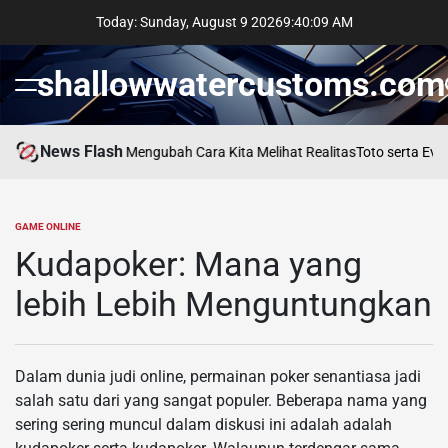
Skip
Today: Sunday, August 9 2026
9
:
40
:
09
AM
to
content
shallowwatercustoms.com
Menu
News Flash
: Fenomena yang Mengubah Cara Kita Melihat Realitas
Toto serta Evolu
GAME ONLINE
POSTED
IN
Kudapoker: Mana yang
lebih Lebih Menguntungkan
Dalam dunia judi online, permainan poker senantiasa jadi
salah satu dari yang sangat populer. Beberapa nama yang
sering sering muncul dalam diskusi ini adalah adalah