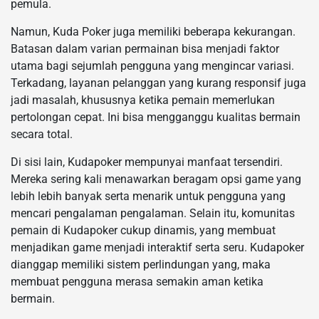
pemula.
Namun, Kuda Poker juga memiliki beberapa kekurangan.
Batasan dalam varian permainan bisa menjadi faktor
utama bagi sejumlah pengguna yang mengincar variasi.
Terkadang, layanan pelanggan yang kurang responsif juga
jadi masalah, khususnya ketika pemain memerlukan
pertolongan cepat. Ini bisa mengganggu kualitas bermain
secara total.
Di sisi lain, Kudapoker mempunyai manfaat tersendiri.
Mereka sering kali menawarkan beragam opsi game yang
lebih lebih banyak serta menarik untuk pengguna yang
mencari pengalaman pengalaman. Selain itu, komunitas
pemain di Kudapoker cukup dinamis, yang membuat
menjadikan game menjadi interaktif serta seru. Kudapoker
dianggap memiliki sistem perlindungan yang, maka
membuat pengguna merasa semakin aman ketika
bermain.