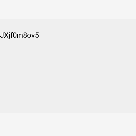
JXjf0m8ov5