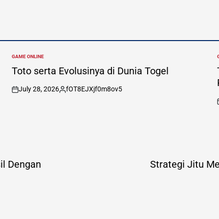
GAME ONLINE
POSTED
IN
I
Toto serta Evolusinya di Dunia Togel
July 28, 2026
fOT8EJXjf0m8ov5
on
Posted
by
il Dengan
Strategi Jitu M