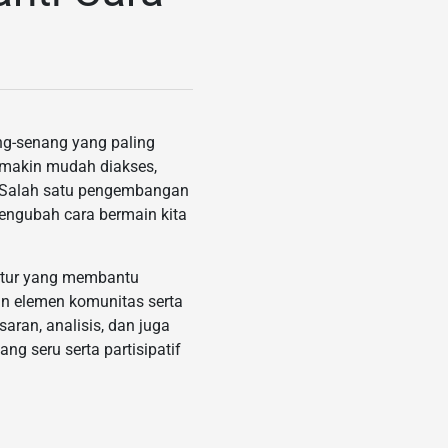
ang-senang yang paling
emakin mudah diakses,
 Salah satu pengembangan
engubah cara bermain kita
itur yang membantu
n elemen komunitas serta
aran, analisis, dan juga
g seru serta partisipatif