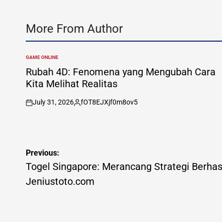
More From Author
GAME ONLINE
POSTED
IN
Rubah 4D: Fenomena yang Mengubah Cara
Kita Melihat Realitas
July 31, 2026
fOT8EJXjf0m8ov5
on
Posted
by
Post
Previous:
navigation
Togel Singapore: Merancang Strategi Berhas
Jeniustoto.com