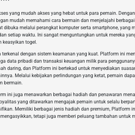
kses yang mudah akses yang hebat untuk para pemain. Dengan
engan mudah memahami cara bermain dan menjelajahi berbagai 
pat dibuka melalui perangkat komputer serta smartphone, yan
dan setiap waktu. Ini sangat menguntungkan untuk mereka yang
m keasyikan togel.
ga terkenal dengan sistem keamanan yang kuat. Platform ini m
jaga data pribadi dan transaksi keuangan milik para penggunan
ah daring, dan Platform ini bertekad untuk menyediakan sua
ainnya. Melalui kebijakan perlindungan yang ketat, pemain da
 bermain.
form ini juga menawarkan berbagai hadiah dan penawaran menar
oyalitas yang ditawarkan mengajak pemain untuk selalu berpa
ifikan. Memiliki berbagai jenis hadiah dan premium, Platform i
mengasyikkan, tetapi juga memberi peluang tambahan untuk 