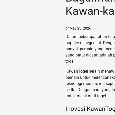
Kawan-ka
on
May 23, 2026
Dalam beberapa tahun terak
populer di negeri ini. De
banyak pemain yang menca
yang patut dicatat adalah
togel.
KawanTogel selain menawa
pemain untuk merencanakan
teknologi modern, mencipta
cerita. Dengan cara yang i
untuk menikmati togel.
Inovasi KawanTog