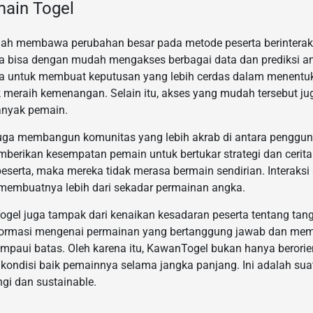
ain Togel
ah membawa perubahan besar pada metode peserta berinteraks
rta bisa dengan mudah mengakses berbagai data dan prediksi a
ka untuk membuat keputusan yang lebih cerdas dalam menentu
 meraih kemenangan. Selain itu, akses yang mudah tersebut j
banyak pemain.
uga membangun komunitas yang lebih akrab di antara penggun
berikan kesempatan pemain untuk bertukar strategi dan cerita
eserta, maka mereka tidak merasa bermain sendirian. Interaksi
 membuatnya lebih dari sekadar permainan angka.
ogel juga tampak dari kenaikan kesadaran peserta tentang tang
ormasi mengenai permainan yang bertanggung jawab dan memb
mpaui batas. Oleh karena itu, KawanTogel bukan hanya berorie
 kondisi baik pemainnya selama jangka panjang. Ini adalah su
ngi dan sustainable.