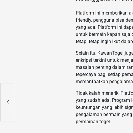
Platform ini memberikan a
friendly, pengguna bisa d
yang ada. Platform ini da
untuk bermain kapan saja 
tetapi tetap ingin ikut dala
Selain itu, KawanTogel ju
enkripsi terkini untuk men
masalah penting dalam ran
tepercaya bagi setiap pem
memanfaatkan pengalaman
Tidak kalah menarik, Plat
yang sudah ada. Program l
keuntungan yang lebih sign
pengalaman bermain yang 
permainan togel.