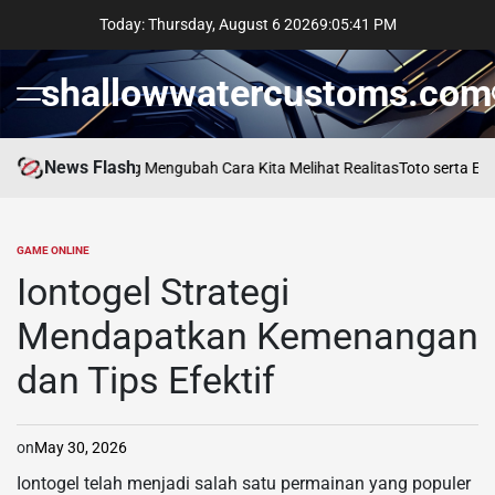
Skip
Today: Thursday, August 6 2026
9
:
05
:
42
PM
to
content
shallowwatercustoms.com
Menu
News Flash
D: Fenomena yang Mengubah Cara Kita Melihat Realitas
Toto serta Evol
GAME ONLINE
POSTED
IN
Iontogel Strategi
Mendapatkan Kemenangan
dan Tips Efektif
on
May 30, 2026
Iontogel telah menjadi salah satu permainan yang populer